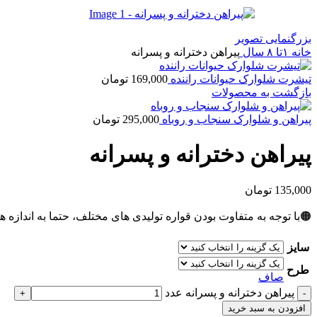
بزرگنمایی تصویر
خانه
۱تا ۸ سال
پیراهن دخترانه و پسرانه
تیشرت شلوارک حیوانات راننده
169,000
تومان
بازگشت به محصولات
پیراهن و شلوارک سنجاب و روباه
295,000
تومان
پیراهن دخترانه و پسرانه
135,000
تومان
🟠با توجه به متفاوت بودن قواره تولیدی های مختلف، حتما به اندازه ه
سایز
طرح
صاف
پیراهن دخترانه و پسرانه عدد
افزودن به سبد خرید