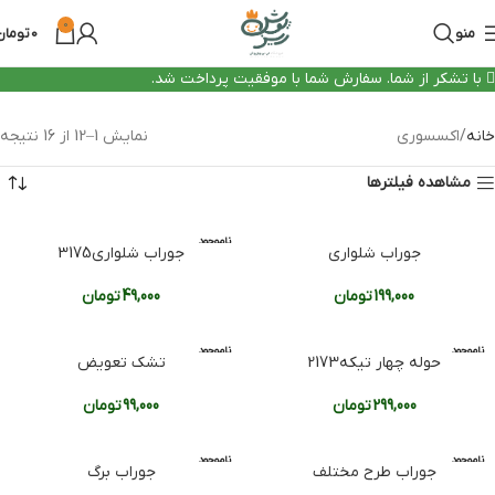
0
منو
0
تومان
با تشکر از شما. سفارش شما با موفقیت پرداخت شد.
خانه
اکسسوری
نمایش 1–12 از 16 نتیجه
مشاهده فیلترها
ناموجود
جوراب شلواری
جوراب شلواری3175
199,000
تومان
49,000
تومان
ناموجود
ناموجود
حوله چهار تیکه2173
تشک تعویض
299,000
تومان
99,000
تومان
ناموجود
ناموجود
جوراب طرح مختلف
جوراب برگ