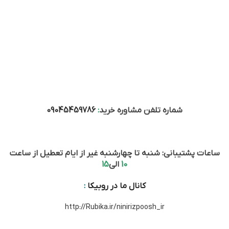
شماره تلفن مشاوره خرید
:
09045459786
ساعات پشتیبانی: شنبه تا چهارشنبه غیر از ایام تعطیل از ساعت
10
الی
15
کانال ما در روبیکا
:
http://Rubika.ir/ninirizpoosh_ir