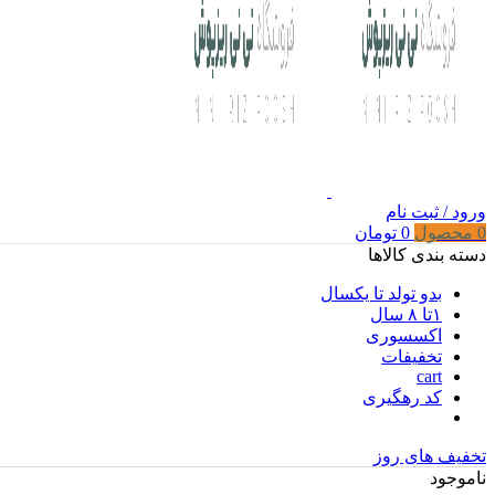
ورود / ثبت نام
0
محصول
0
تومان
دسته بندی کالاها
بدو تولد تا یکسال
۱تا ۸ سال
اکسسوری
تخفیفات
cart
کد رهگیری
تخفیف های روز
ناموجود