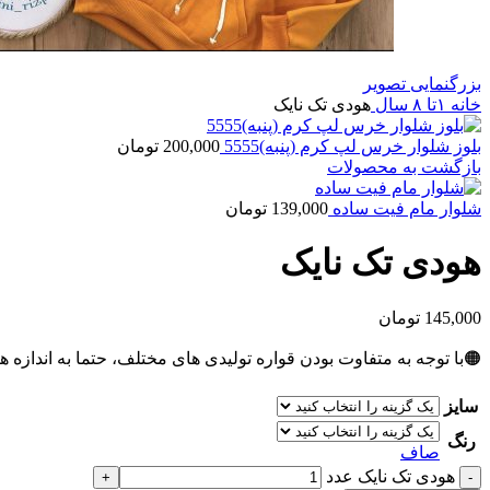
بزرگنمایی تصویر
خانه
۱تا ۸ سال
هودی تک نایک
بلوز شلوار خرس لپ کرم (پنبه)5555
200,000
تومان
بازگشت به محصولات
شلوار مام فیت ساده
139,000
تومان
هودی تک نایک
145,000
تومان
🟠با توجه به متفاوت بودن قواره تولیدی های مختلف، حتما به اندازه ه
سایز
رنگ
صاف
هودی تک نایک عدد