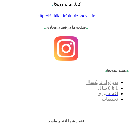
کانال ما در روبیکا
:
http://Rubika.ir/ninirizpoosh_ir
.:
صفحه ما در فضای مجازی
:.
.:
دسته بندی‌ها
:.
بدو تولد تا یکسال
1 تا 8 سال
اکسسوری
تخفیفات
.:
اعتماد شما افتخار ماست
:.