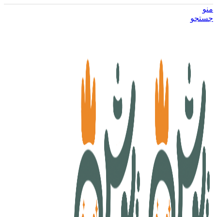
منو
جستجو