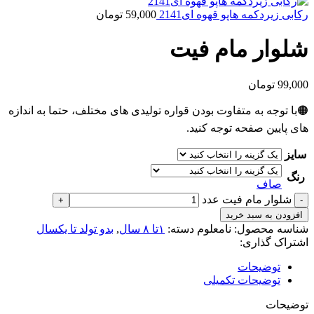
رکابی زیردکمه هاپو قهوه ای2141
59,000
تومان
شلوار مام فیت
99,000
تومان
🟠با توجه به متفاوت بودن قواره تولیدی های مختلف، حتما به اندازه
های پایین صفحه توجه کنید.
سایز
رنگ
صاف
شلوار مام فیت عدد
افزودن به سبد خرید
شناسه محصول:
نامعلوم
دسته:
۱تا ۸ سال
,
بدو تولد تا یکسال
اشتراک گذاری:
توضیحات
توضیحات تکمیلی
توضیحات