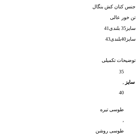
جنس کتان کش بنگال
تن خور عالی
سایز35 بلندی41
سایز40بلندی43
توضیحات تکمیلی
35
سایز
,
40
طوسی تیره
,
طوسی روشن