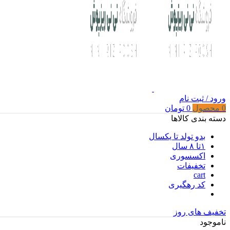
ورود / ثبت نام
0
محصول
0
تومان
دسته بندی کالاها
بدو تولد تا یکسال
۱تا ۸ سال
اکسسوری
تخفیفات
cart
کد رهگیری
تخفیف های روز
ناموجود