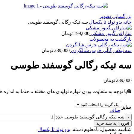
بزرگنمایی تصویر
خانه
بدو تولد تا یکسال
سه تیکه رگالی گوسفند طوسی
سارافن گیپور مشکی
199,000
تومان
بازگشت به محصولات
سه تیکه رگالی خرس شالگردن
239,000
تومان
سه تیکه رگالی گوسفند طوسی
239,000
تومان
🟠با توجه به متفاوت بودن قواره تولیدی های مختلف، حتما به اندازه ه
سایز
صاف
سه تیکه رگالی گوسفند طوسی عدد
افزودن به سبد خرید
شناسه محصول:
نامعلوم
دسته:
بدو تولد تا یکسال