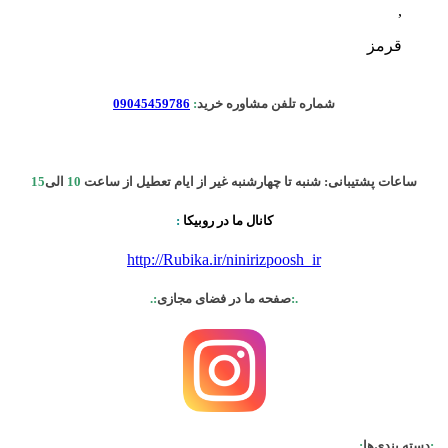
,
قرمز
شماره تلفن مشاوره خرید
:
09045459786
ساعات پشتیبانی: شنبه تا چهارشنبه غیر از ایام تعطیل از ساعت
10
الی
15
کانال ما در روبیکا
:
http://Rubika.ir/ninirizpoosh_ir
.:
صفحه ما در فضای مجازی
:.
.:
دسته بندی‌ها
:.