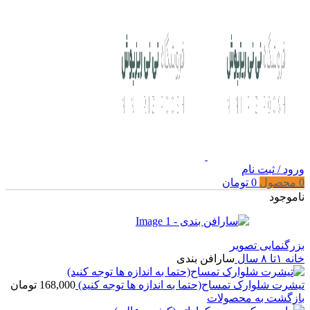
ورود / ثبت نام
0
محصول
0
تومان
ناموجود
بزرگنمایی تصویر
خانه
۱تا ۸ سال
سارافن بندی
تیشرت شلوارک تمساح(حتما به اندازه ها توجه کنید)
168,000
تومان
بازگشت به محصولات