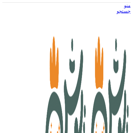
منو
جستجو