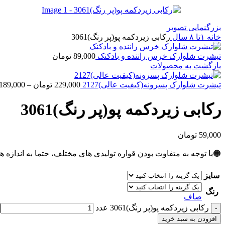
بزرگنمایی تصویر
خانه
۱تا ۸ سال
رکابی زیردکمه پو(پر رنگ)3061
تیشرت شلوارک خرس راننده و بادکنک
89,000
تومان
بازگشت به محصولات
تیشرت شلوارک پسرونه(کیفیت عالی)2127
229,000
تومان
–
189,000
رکابی زیردکمه پو(پر رنگ)3061
59,000
تومان
🟠با توجه به متفاوت بودن قواره تولیدی های مختلف، حتما به اندازه ه
سایز
رنگ
صاف
رکابی زیردکمه پو(پر رنگ)3061 عدد
افزودن به سبد خرید