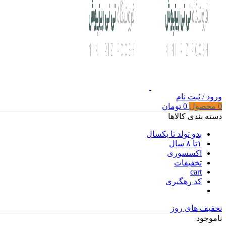
ورود / ثبت نام
0
محصول
0
تومان
دسته بندی کالاها
بدو تولد تا یکسال
۱تا ۸ سال
اکسسوری
تخفیفات
cart
کد رهگیری
تخفیف های روز
ناموجود