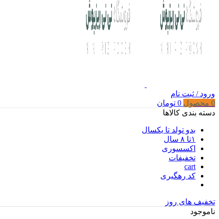
ورود / ثبت نام
0
محصول
0
تومان
دسته بندی کالاها
بدو تولد تا یکسال
۱تا ۸ سال
اکسسوری
تخفیفات
cart
کد رهگیری
تخفیف های روز
ناموجود