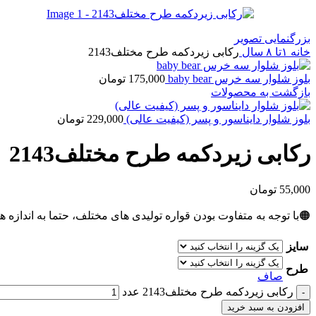
بزرگنمایی تصویر
خانه
۱تا ۸ سال
رکابی زیردکمه طرح مختلف2143
بلوز شلوار سه خرس baby bear
175,000
تومان
بازگشت به محصولات
بلوز شلوار دایناسور و پسر (کیفیت عالی)
229,000
تومان
رکابی زیردکمه طرح مختلف2143
55,000
تومان
🟠با توجه به متفاوت بودن قواره تولیدی های مختلف، حتما به اندازه ه
سایز
طرح
صاف
رکابی زیردکمه طرح مختلف2143 عدد
افزودن به سبد خرید