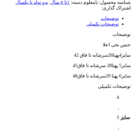
شناسه محصول:
نامعلوم
دسته:
۱تا ۸ سال
,
بدو تولد تا یکسال
اشتراک گذاری:
توضیحات
توضیحات تکمیلی
توضیحات
جنس نخی اعلا
سایز4پهنا26سرشانه تا فاق 42
سایز5 پهنا28 سرشانه تا فاق45
سایز6 پهنا 29سرشانه تا فاق48
توضیحات تکمیلی
4
,
سایز
5
,