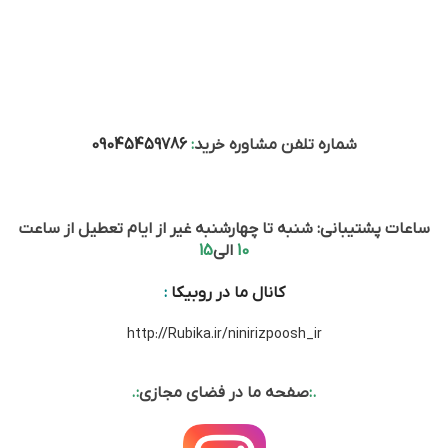
شماره تلفن مشاوره خرید
:
09045459786
ساعات پشتیبانی: شنبه تا چهارشنبه غیر از ایام تعطیل از ساعت
10
الی
15
کانال ما در روبیکا
:
http://Rubika.ir/ninirizpoosh_ir
.:
صفحه ما در فضای مجازی
:.