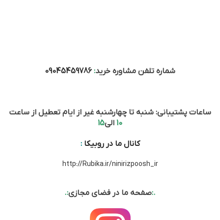
شماره تلفن مشاوره خرید
:
09045459786
ساعات پشتیبانی: شنبه تا چهارشنبه غیر از ایام تعطیل از ساعت
10
الی
15
کانال ما در روبیکا
:
http://Rubika.ir/ninirizpoosh_ir
.:
صفحه ما در فضای مجازی
:.