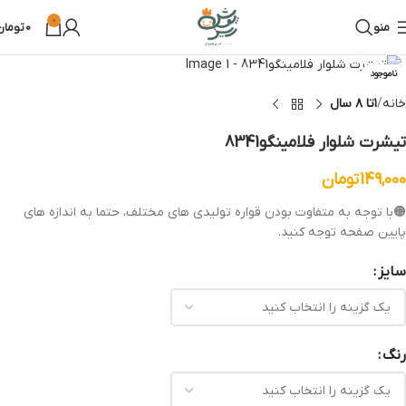
0
منو
0
تومان
بزرگنمایی تصویر
ناموجود
خانه
۱تا ۸ سال
تیشرت شلوار فلامینگو8341
149,000
تومان
🟠با توجه به متفاوت بودن قواره تولیدی های مختلف، حتما به اندازه های
پایین صفحه توجه کنید.
سایز
رنگ