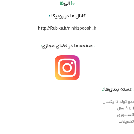
10
الی
15
کانال ما در روبیکا
:
http://Rubika.ir/ninirizpoosh_ir
.:
صفحه ما در فضای مجازی
:.
.:
دسته بندی‌ها
:.
بدو تولد تا یکسال
1 تا 8 سال
اکسسوری
تخفیفات