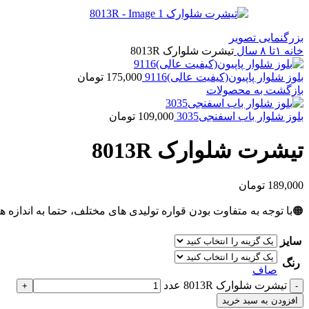
بزرگنمایی تصویر
خانه
۱تا ۸ سال
تیشرت شلوارک 8013R
بلوز شلوار پاپیون(کیفیت عالی)9116
175,000
تومان
بازگشت به محصولات
بلوز شلوار باب اسفنجی3035
109,000
تومان
تیشرت شلوارک 8013R
189,000
تومان
🟠با توجه به متفاوت بودن قواره تولیدی های مختلف، حتما به اندازه ه
سایز
رنگ
صاف
تیشرت شلوارک 8013R عدد
افزودن به سبد خرید