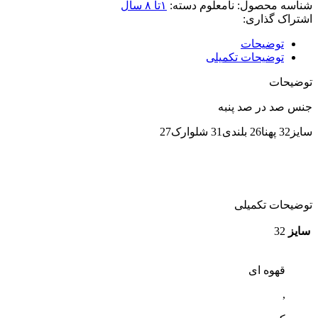
شناسه محصول:
نامعلوم
دسته:
۱تا ۸ سال
اشتراک گذاری:
توضیحات
توضیحات تکمیلی
توضیحات
جنس صد در صد پنبه
سایز32 پهنا26 بلندی31 شلوارک27
توضیحات تکمیلی
سایز
32
قهوه ای
,