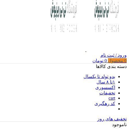
ورود / ثبت نام
0
محصول
0
تومان
دسته بندی کالاها
بدو تولد تا یکسال
۱تا ۸ سال
اکسسوری
تخفیفات
cart
کد رهگیری
تخفیف های روز
ناموجود