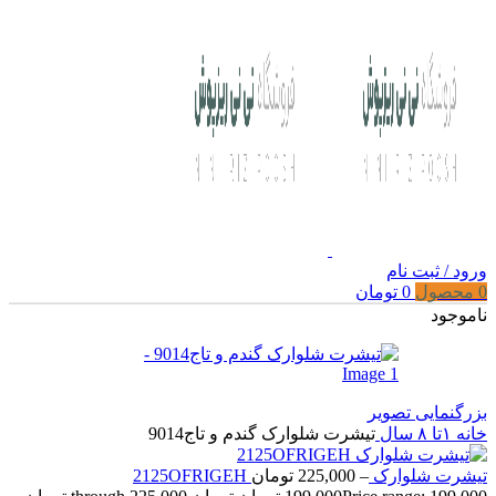
ورود / ثبت نام
0
محصول
0
تومان
ناموجود
بزرگنمایی تصویر
خانه
۱تا ۸ سال
تیشرت شلوارک گندم و تاج9014
تیشرت شلوارک 2125OFRIGEH
–
225,000
تومان