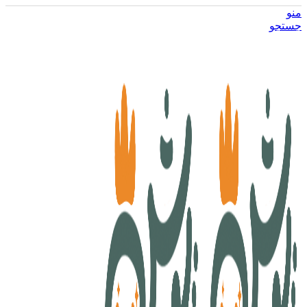
منو
جستجو