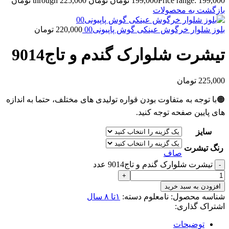
Price range: 199,000 تومان through 225,000 تومان
199,000
تومان
بازگشت به محصولات
بلوز شلوار خرگوش عینکی گوش پاپیونی00
220,000
تومان
تیشرت شلوارک گندم و تاج9014
225,000
تومان
🟠با توجه به متفاوت بودن قواره تولیدی های مختلف، حتما به اندازه
های پایین صفحه توجه کنید.
سایز
رنگ تیشرت
صاف
تیشرت شلوارک گندم و تاج9014 عدد
افزودن به سبد خرید
شناسه محصول:
نامعلوم
دسته:
۱تا ۸ سال
اشتراک گذاری:
توضیحات