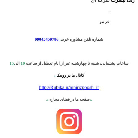
رنگ تیشرت
سرمه ای
,
قرمز
شماره تلفن مشاوره خرید
:
09045459786
ساعات پشتیبانی: شنبه تا چهارشنبه غیر از ایام تعطیل از ساعت
10
الی
15
کانال ما در روبیکا
:
http://Rubika.ir/ninirizpoosh_ir
.:
صفحه ما در فضای مجازی
:.