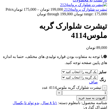
بازگشت به محصولات
تیشرت شلوارک پروانه2124
199,000
تومان
–
175,000
تومان
Price
range: 175,000 تومان through 199,000 تومان
تیشرت شلوارک گربه
ملوس4114
89,000
تومان
🟠با توجه به متفاوت بودن قواره تولیدی های مختلف، حتما به اندازه
های پایین صفحه توجه کنید.
سایز
رنگ
صاف
تیشرت شلوارک گربه ملوس4114 عدد
افزودن به سبد خرید
شناسه محصول:
نامعلوم
دسته:
۱تا ۸ سال
,
بدو تولد تا یکسال
اشتراک گذاری: