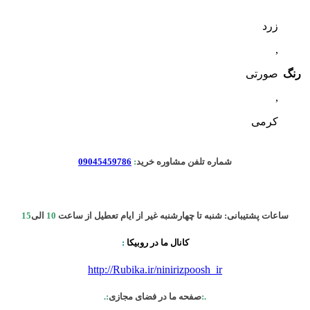
زرد
,
رنگ
صورتی
,
کرمی
شماره تلفن مشاوره خرید
:
09045459786
ساعات پشتیبانی: شنبه تا چهارشنبه غیر از ایام تعطیل از ساعت
10
الی
15
کانال ما در روبیکا
:
http://Rubika.ir/ninirizpoosh_ir
.:
صفحه ما در فضای مجازی
:.