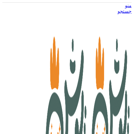
منو
جستجو