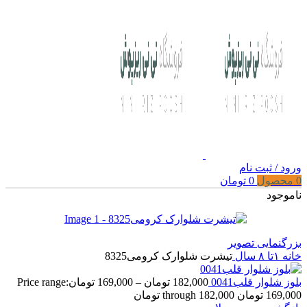
ورود / ثبت نام
0
محصول
0
تومان
ناموجود
بزرگنمایی تصویر
خانه
۱تا ۸ سال
تیشرت شلوارک کرومی8325
بلوز شلوار قلب0041
182,000
تومان
–
169,000
تومان
Price range:
169,000 تومان through 182,000 تومان