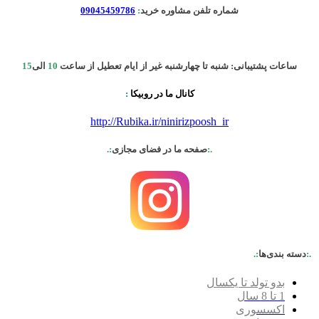
شماره تلفن مشاوره خرید
:
09045459786
ساعات پشتیبانی: شنبه تا چهارشنبه غیر از ایام تعطیل از ساعت
10
الی
15
کانال ما در روبیکا
:
http://Rubika.ir/ninirizpoosh_ir
.:
صفحه ما در فضای مجازی
:.
.:
دسته بندی‌ها
:.
بدو تولد تا یکسال
1 تا 8 سال
اکسسوری