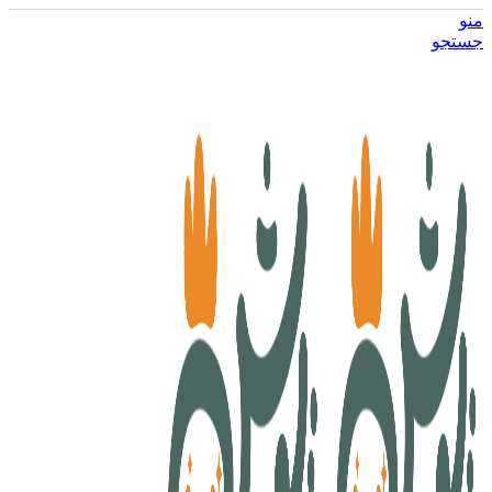
منو
جستجو