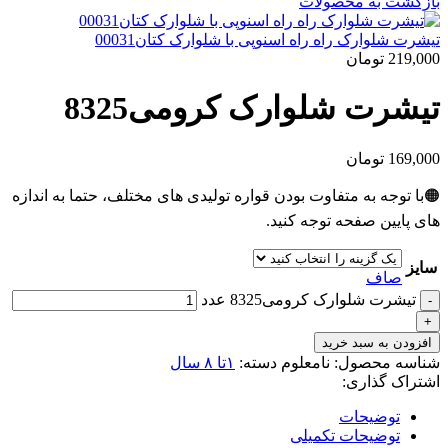
بازگشت به محصولات
تیشرت شلوارک راه راه اسنوپی با شلوارک کتان00031
219,000
تومان
تیشرت شلوارک کرومی8325
169,000
تومان
🟠با توجه به متفاوت بودن قواره تولیدی های مختلف، حتما به اندازه
های پایین صفحه توجه کنید.
سایز
صاف
تیشرت شلوارک کرومی8325 عدد
افزودن به سبد خرید
شناسه محصول:
نامعلوم
دسته:
۱تا ۸ سال
اشتراک گذاری:
توضیحات
توضیحات تکمیلی