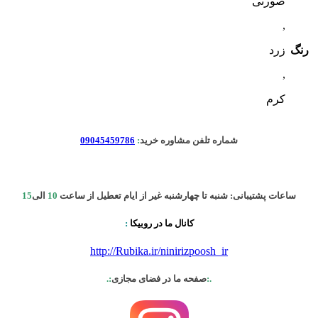
صورتی
,
رنگ
زرد
,
کرم
شماره تلفن مشاوره خرید
:
09045459786
ساعات پشتیبانی: شنبه تا چهارشنبه غیر از ایام تعطیل از ساعت
10
الی
15
کانال ما در روبیکا
:
http://Rubika.ir/ninirizpoosh_ir
.:
صفحه ما در فضای مجازی
:.