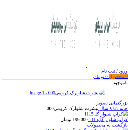
ورود / ثبت نام
0
محصول
0
تومان
ناموجود
بزرگنمایی تصویر
خانه
۱تا ۸ سال
تیشرت شلوارک کرومی000
کراپ شلوار گل1115
199,000
تومان
بازگشت به محصولات