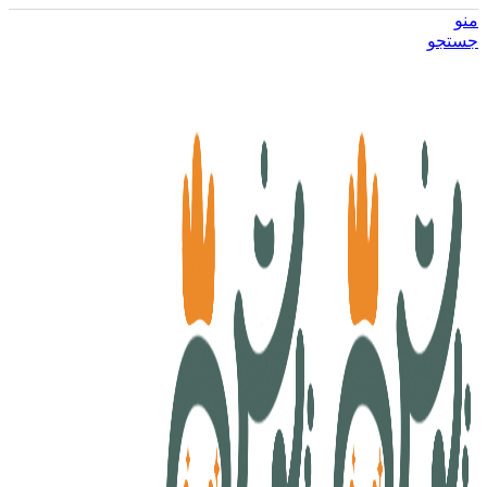
منو
جستجو