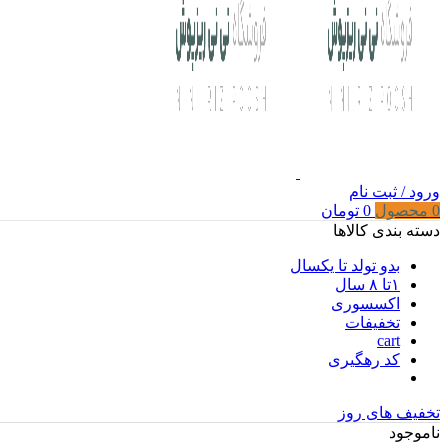
ورود / ثبت نام
0
محصول
0
تومان
دسته بندی کالاها
بدو تولد تا یکسال
۱تا ۸ سال
اکسسوری
تخفیفات
cart
کد رهگیری
تخفیف های روز
ناموجود