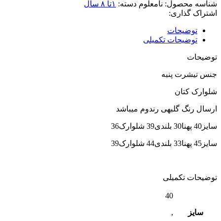
شناسه محصول:
نامعلوم
دسته:
۱تا ۸ سال
اشتراک گذاری:
توضیحات
توضیحات تکمیلی
توضیحات
جنس تیشرت پنبه
شلوارک کتان
ارسال رنگ گلبهی رندوم میباشد
سایز40 پهنا30 بلندی39 شلوارک36
سایز45 پهنا33 بلندی44 شلوارک39
توضیحات تکمیلی
40
سایز
,