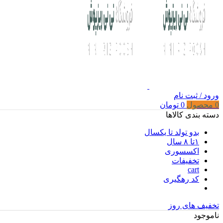
ورود / ثبت نام
0
محصول
0
تومان
دسته بندی کالاها
بدو تولد تا یکسال
۱تا ۸ سال
اکسسوری
تخفیفات
cart
کد رهگیری
تخفیف های روز
ناموجود