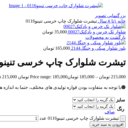
بزرگنمایی تصویر
خانه
۱تا ۸ سال
تیشرت شلوارک چاپ خرسی تنینو0116
شلوار تک خرس و بادکنک00027
35,000
تومان
بازگشت به محصولات
بلوز شلوار میکی و جنگل2144
165,000
تومان
تیشرت شلوارک چاپ خرسی تنینو0116
215,000
تومان
–
185,000
تومان
Price range: 185,000 تومان through 215,000 تومان
🟠با توجه به متفاوت بودن قواره تولیدی های مختلف، حتما به اندازه ه
سایز
رنگ
صاف
تیشرت شلوارک چاپ خرسی تنینو0116 عدد
افزودن به سبد خرید