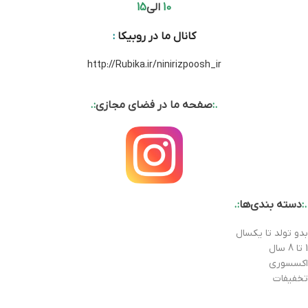
10
الی
15
کانال ما در روبیکا
:
http://Rubika.ir/ninirizpoosh_ir
.:
صفحه ما در فضای مجازی
:.
.:
دسته بندی‌ها
:.
بدو تولد تا یکسال
1 تا 8 سال
اکسسوری
تخفیفات