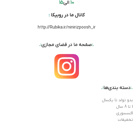
10
الی
15
کانال ما در روبیکا
:
http://Rubika.ir/ninirizpoosh_ir
.:
صفحه ما در فضای مجازی
:.
.:
دسته بندی‌ها
:.
بدو تولد تا یکسال
1 تا 8 سال
اکسسوری
تخفیفات