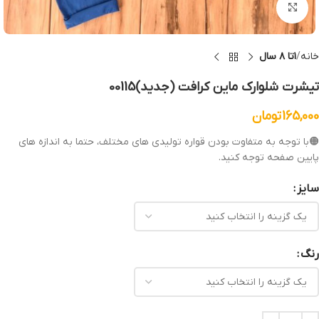
بزرگنمایی تصویر
خانه
۱تا ۸ سال
تیشرت شلوارک ماین کرافت (جدید)00115
165,000
تومان
🟠با توجه به متفاوت بودن قواره تولیدی های مختلف، حتما به اندازه های
پایین صفحه توجه کنید.
سایز
رنگ