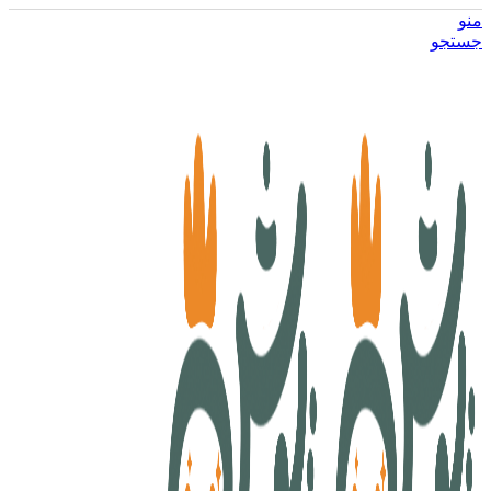
منو
جستجو