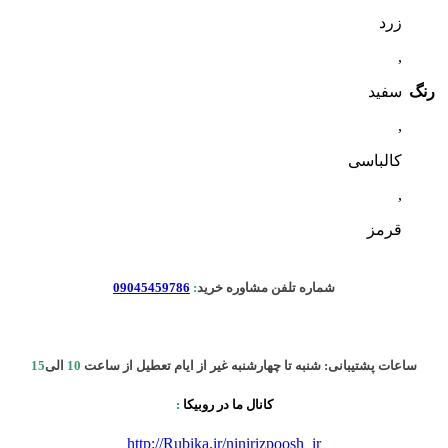
زرد
,
رنگ
سفید
,
کالباسی
,
قرمز
شماره تلفن مشاوره خرید
:
09045459786
ساعات پشتیبانی: شنبه تا چهارشنبه غیر از ایام تعطیل از ساعت
10
الی
15
کانال ما در روبیکا
:
http://Rubika.ir/ninirizpoosh_ir