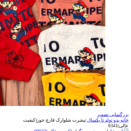
بزرگنمایی تصویر
خانه
بدو تولد تا یکسال
تیشرت شلوارک قارچ خور(کیفیت
عالی)8341