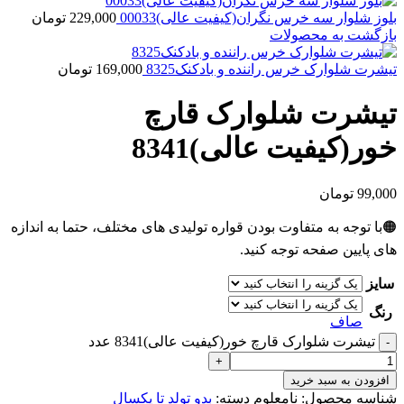
بلوز شلوار سه خرس نگران(کیفیت عالی)00033
229,000
تومان
بازگشت به محصولات
تیشرت شلوارک خرس راننده و بادکنک8325
169,000
تومان
تیشرت شلوارک قارچ
خور(کیفیت عالی)8341
99,000
تومان
🟠با توجه به متفاوت بودن قواره تولیدی های مختلف، حتما به اندازه
های پایین صفحه توجه کنید.
سایز
رنگ
صاف
تیشرت شلوارک قارچ خور(کیفیت عالی)8341 عدد
افزودن به سبد خرید
شناسه محصول:
نامعلوم
دسته:
بدو تولد تا یکسال