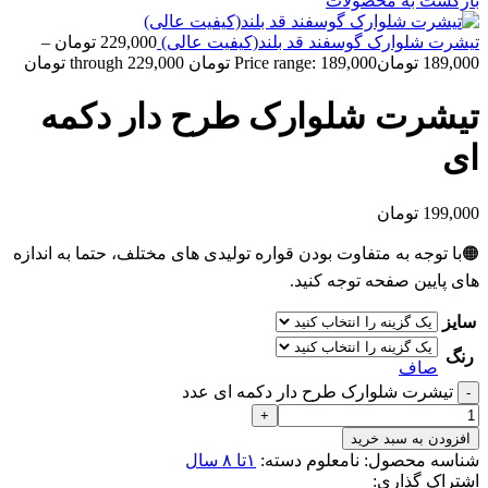
بازگشت به محصولات
تیشرت شلوارک گوسفند قد بلند(کیفیت عالی)
229,000
تومان
–
189,000
تومان
Price range: 189,000 تومان through 229,000 تومان
تیشرت شلوارک طرح دار دکمه
ای
199,000
تومان
🟠با توجه به متفاوت بودن قواره تولیدی های مختلف، حتما به اندازه
های پایین صفحه توجه کنید.
سایز
رنگ
صاف
تیشرت شلوارک طرح دار دکمه ای عدد
افزودن به سبد خرید
شناسه محصول:
نامعلوم
دسته:
۱تا ۸ سال
اشتراک گذاری: