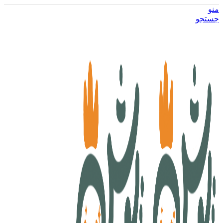
منو
جستجو