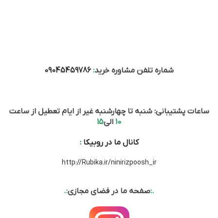
شماره تلفن مشاوره خرید
:
09045459786
ساعات پشتیبانی: شنبه تا چهارشنبه غیر از ایام تعطیل از ساعت
10
الی
15
کانال ما در روبیکا
:
http://Rubika.ir/ninirizpoosh_ir
.:
صفحه ما در فضای مجازی
:.