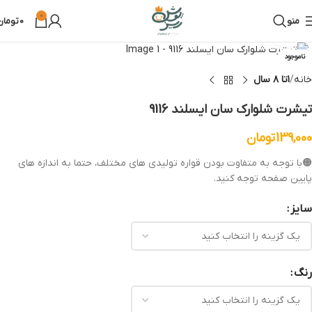
0
منو
0
تومان
بزرگنمایی تصویر
ناموجود
خانه
۱تا ۸ سال
تیشرت شلوارک سان ایسلند 9116
139,000
تومان
🟠با توجه به متفاوت بودن قواره تولیدی های مختلف، حتما به اندازه های
پایین صفحه توجه کنید.
سایز
رنگ