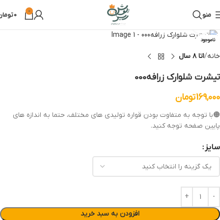
0
منو
0
تومان
بزرگنمایی تصویر
ناموجود
خانه
۱تا ۸ سال
تیشرت شلوارک زرافه000
169,000
تومان
🟠با توجه به متفاوت بودن قواره تولیدی های مختلف، حتما به اندازه های
پایین صفحه توجه کنید.
سایز
افزودن به سبد خرید