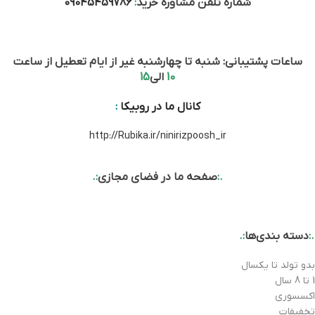
شماره تلفن مشاوره خرید
:
09045459786
ساعات پشتیبانی: شنبه تا چهارشنبه غیر از ایام تعطیل از ساعت
10
الی
15
کانال ما در روبیکا
:
http://Rubika.ir/ninirizpoosh_ir
.:
صفحه ما در فضای مجازی
:.
.:
دسته بندی‌ها
:.
بدو تولد تا یکسال
1 تا 8 سال
اکسسوری
تخفیفات