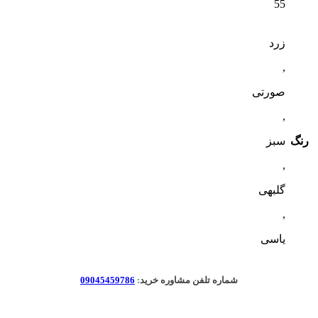
55
زرد
,
صورتی
,
رنگ
سبز
,
گلبهی
,
یاسی
شماره تلفن مشاوره خرید
:
09045459786