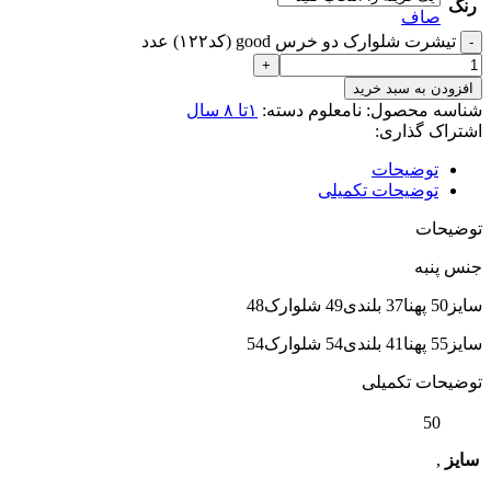
رنگ
صاف
تیشرت شلوارک دو خرس good (کد۱۲۲) عدد
افزودن به سبد خرید
شناسه محصول:
نامعلوم
دسته:
۱تا ۸ سال
اشتراک گذاری:
توضیحات
توضیحات تکمیلی
توضیحات
جنس پنبه
سایز50 پهنا37 بلندی49 شلوارک48
سایز55 پهنا41 بلندی54 شلوارک54
توضیحات تکمیلی
50
سایز
,