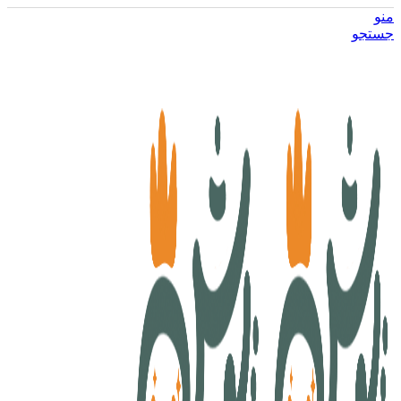
منو
جستجو