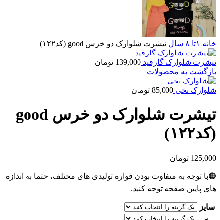
خانه
۱تا ۸ سال
تیشرت شلوارک دو خرس good (کد۱۲۲)
تیشرت شلوارک گارفید
139,000
تومان
بازگشت به محصولات
شلوارک نخی
85,000
تومان
تیشرت شلوارک دو خرس good
(کد۱۲۲)
125,000
تومان
🟠با توجه به متفاوت بودن قواره تولیدی های مختلف، حتما به اندازه
های پایین صفحه توجه کنید.
سایز