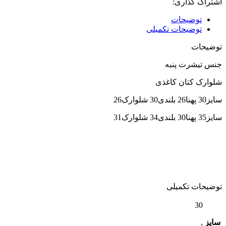
اشتراک گذاری:
توضیحات
توضیحات تکمیلی
توضیحات
جنس تیشرت پنبه
شلوارک کتان کاغذی
سایز30 پهنا26 بلندی30 شلوارک26
سایز35 پهنا30 بلندی34 شلوارک31
توضیحات تکمیلی
30
سایز
,