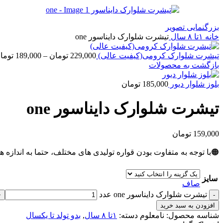
بزرگنمایی تصویر
خانه
۱تا ۸ سال
تیشرت شلوارک دایناسور one
تیشرت شلوارک کرومی(کیفیت عالی)
229,000
تومان
–
189,000
توما
بازگشت به محصولات
بلوز شلوار دیور
185,000
تومان
تیشرت شلوارک دایناسور one
159,000
تومان
🟠با توجه به متفاوت بودن قواره تولیدی های مختلف، حتما به اندازه ه
سایز
صاف
تیشرت شلوارک دایناسور one عدد
افزودن به سبد خرید
شناسه محصول:
نامعلوم
دسته:
۱تا ۸ سال
,
بدو تولد تا یکسال