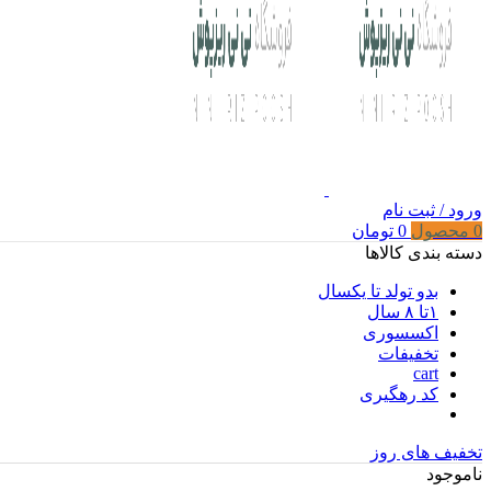
ورود / ثبت نام
0
محصول
0
تومان
دسته بندی کالاها
بدو تولد تا یکسال
۱تا ۸ سال
اکسسوری
تخفیفات
cart
کد رهگیری
تخفیف های روز
ناموجود