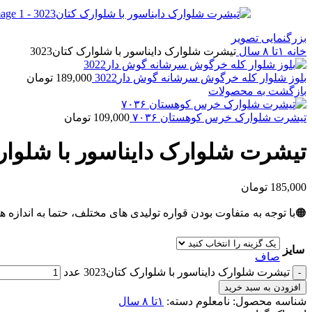
بزرگنمایی تصویر
خانه
۱تا ۸ سال
تیشرت شلوارک دایناسور با شلوارک کتان3023
بلوز شلوار کله خرگوش سرشانه گوش دار3022
189,000
تومان
بازگشت به محصولات
تیشرت شلوارک خرس کوهستان ۷۰۳۶
109,000
تومان
تیشرت شلوارک دایناسور با شلوارک ک
185,000
تومان
🟠با توجه به متفاوت بودن قواره تولیدی های مختلف، حتما به اندازه ه
سایز
صاف
تیشرت شلوارک دایناسور با شلوارک کتان3023 عدد
افزودن به سبد خرید
شناسه محصول:
نامعلوم
دسته:
۱تا ۸ سال