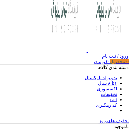
ورود / ثبت نام
0
محصول
0
تومان
دسته بندی کالاها
بدو تولد تا یکسال
۱تا ۸ سال
اکسسوری
تخفیفات
cart
کد رهگیری
تخفیف های روز
ناموجود