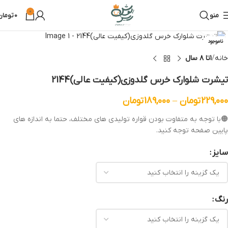
0
منو
0
تومان
بزرگنمایی تصویر
ناموجود
خانه
۱تا ۸ سال
تیشرت شلوارک خرس گلدوزی(کیفیت عالی)2144
229,000
تومان
–
189,000
تومان
🟠با توجه به متفاوت بودن قواره تولیدی های مختلف، حتما به اندازه های
پایین صفحه توجه کنید.
سایز
رنگ