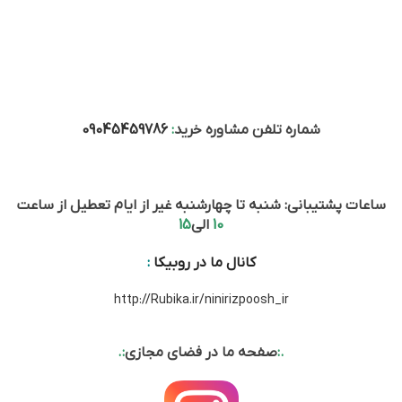
شماره تلفن مشاوره خرید
:
09045459786
ساعات پشتیبانی: شنبه تا چهارشنبه غیر از ایام تعطیل از ساعت
10
الی
15
کانال ما در روبیکا
:
http://Rubika.ir/ninirizpoosh_ir
.:
صفحه ما در فضای مجازی
:.