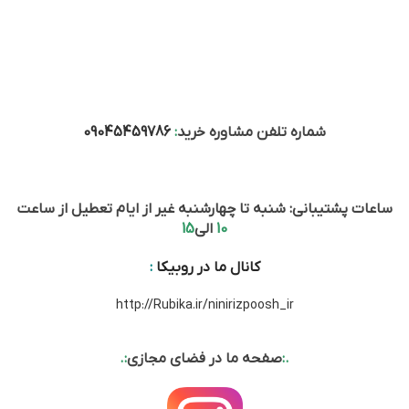
شماره تلفن مشاوره خرید
:
09045459786
ساعات پشتیبانی: شنبه تا چهارشنبه غیر از ایام تعطیل از ساعت
10
الی
15
کانال ما در روبیکا
:
http://Rubika.ir/ninirizpoosh_ir
.:
صفحه ما در فضای مجازی
:.