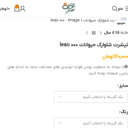
0
منو
0
تومان
بزرگنمایی تصویر
ناموجود
خانه
۱تا ۸ سال
تیشرت شلوارک حیوانات leao 000
160,000
تومان
🟠با توجه به متفاوت بودن قواره تولیدی های مختلف، حتما به اندازه های
پایین صفحه توجه کنید.
سایز
رنگ