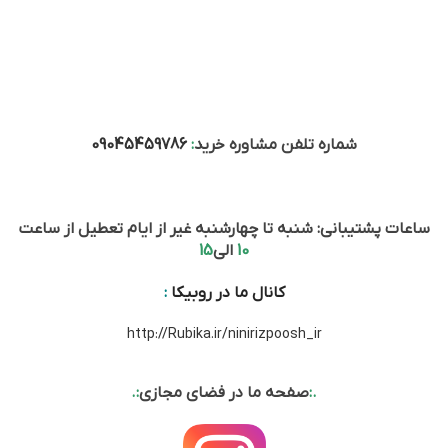
شماره تلفن مشاوره خرید
:
09045459786
ساعات پشتیبانی: شنبه تا چهارشنبه غیر از ایام تعطیل از ساعت
10
الی
15
کانال ما در روبیکا
:
http://Rubika.ir/ninirizpoosh_ir
.:
صفحه ما در فضای مجازی
:.