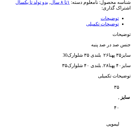
شناسه محصول:
نامعلوم
دسته:
۱تا ۸ سال
,
بدو تولد تا یکسال
اشتراک گذاری:
توضیحات
توضیحات تکمیلی
توضیحات
جنس صد در صد پنبه
سایز۳۵ پهنا۲۶ بلندی ۳۵ شلوارک30
سایز۴۰ پهنا۲۸. بلندی ۴۰ شلوارک۳۵
توضیحات تکمیلی
۳۵
سایز
,
۴۰
لیمویی