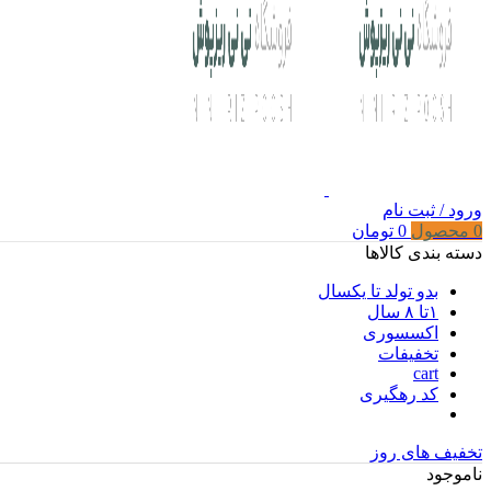
ورود / ثبت نام
0
محصول
0
تومان
دسته بندی کالاها
بدو تولد تا یکسال
۱تا ۸ سال
اکسسوری
تخفیفات
cart
کد رهگیری
تخفیف های روز
ناموجود