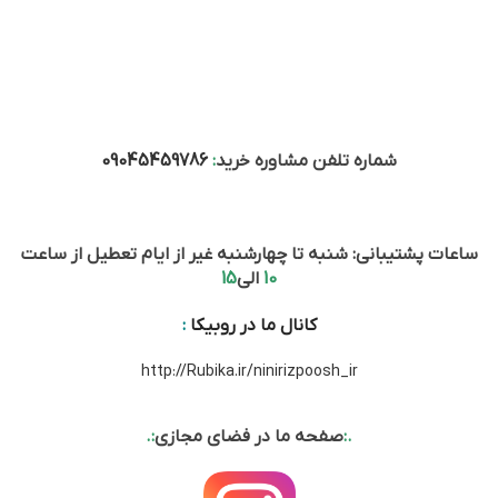
شماره تلفن مشاوره خرید
:
09045459786
ساعات پشتیبانی: شنبه تا چهارشنبه غیر از ایام تعطیل از ساعت
10
الی
15
کانال ما در روبیکا
:
http://Rubika.ir/ninirizpoosh_ir
.:
صفحه ما در فضای مجازی
:.