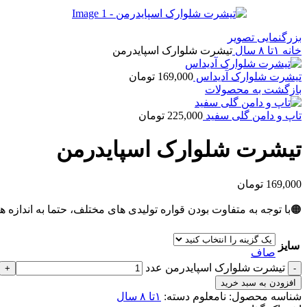
بزرگنمایی تصویر
خانه
۱تا ۸ سال
تیشرت شلوارک اسپایدرمن
تیشرت شلوارک آدیداس
169,000
تومان
بازگشت به محصولات
تاپ و دامن گلی سفید
225,000
تومان
تیشرت شلوارک اسپایدرمن
169,000
تومان
🟠با توجه به متفاوت بودن قواره تولیدی های مختلف، حتما به اندازه ه
سایز
صاف
تیشرت شلوارک اسپایدرمن عدد
افزودن به سبد خرید
شناسه محصول:
نامعلوم
دسته:
۱تا ۸ سال