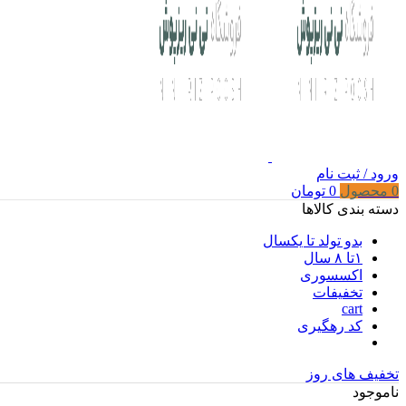
ورود / ثبت نام
0
محصول
0
تومان
دسته بندی کالاها
بدو تولد تا یکسال
۱تا ۸ سال
اکسسوری
تخفیفات
cart
کد رهگیری
تخفیف های روز
ناموجود