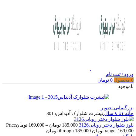
ورود / ثبت نام
0
محصول
0
تومان
ناموجود
بزرگنمایی تصویر
خانه
۱تا ۸ سال
تیشرت شلوارک آدیداس3015
بلوز شلوار دختر رویایی3126
185,000
تومان
–
169,000
تومان
Price
range: 169,000 تومان through 185,000 تومان