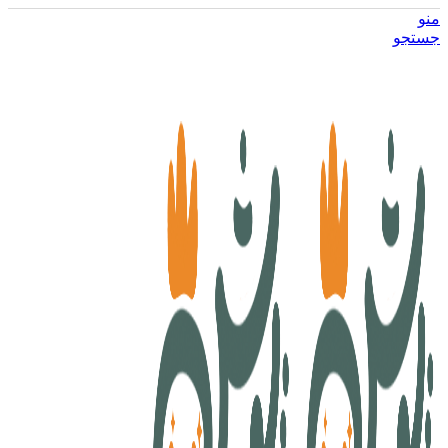
منو
جستجو