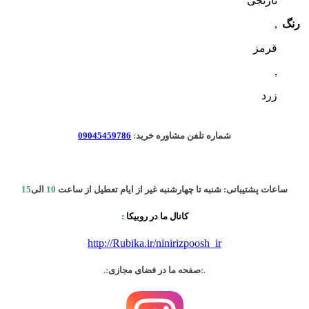
نارنجی
رنگ
,
قرمز
,
زرد
شماره تلفن مشاوره خرید
:
09045459786
ساعات پشتیبانی: شنبه تا چهارشنبه غیر از ایام تعطیل از ساعت
10
الی
15
کانال ما در روبیکا
:
http://Rubika.ir/ninirizpoosh_ir
.:
صفحه ما در فضای مجازی
:.