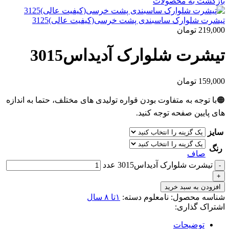
بازگشت به محصولات
تیشرت شلوارک ساسبندی پشت خرسی(کیفیت عالی)3125
219,000
تومان
تیشرت شلوارک آدیداس3015
159,000
تومان
🟠با توجه به متفاوت بودن قواره تولیدی های مختلف، حتما به اندازه
های پایین صفحه توجه کنید.
سایز
رنگ
صاف
تیشرت شلوارک آدیداس3015 عدد
افزودن به سبد خرید
شناسه محصول:
نامعلوم
دسته:
۱تا ۸ سال
اشتراک گذاری:
توضیحات