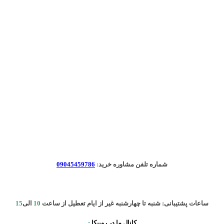
شماره تلفن مشاوره خرید
:
09045459786
ساعات پشتیبانی: شنبه تا چهارشنبه غیر از ایام تعطیل از ساعت
10
الی
15
کانال ما در روبیکا
: