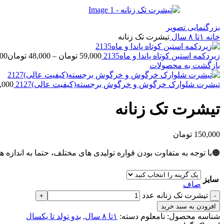
بزرگنمایی تصویر
خانه
۱تا ۸ سال
تیشرت تک زنانه
زیردکمه استین کوتاه پاندا و ماه2135
59,000
تومان
–
48,000
تومان
48,000
بازگشت به محصولات
تیشرت شلوارک خرگوش و خرگوش برجسته(کیفیت عالی)2127
,000
تیشرت تک زنانه
150,000
تومان
🟠با توجه به متفاوت بودن قواره تولیدی های مختلف، حتما به اندازه ه
سایز
صاف
تیشرت تک زنانه عدد
افزودن به سبد خرید
شناسه محصول:
نامعلوم
دسته:
۱تا ۸ سال
,
بدو تولد تا یکسال