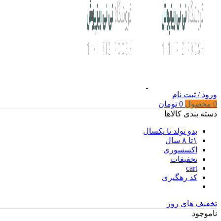
ورود / ثبت نام
0
محصول
0
تومان
دسته بندی کالاها
بدو تولد تا یکسال
۱تا ۸ سال
اکسسوری
تخفیفات
cart
کد رهگیری
تخفیف های روز
ناموجود