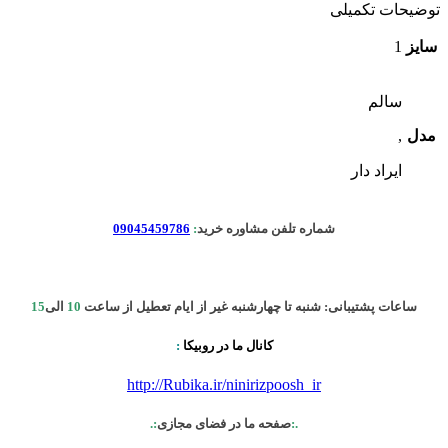
توضیحات تکمیلی
سایز
1
سالم
مدل
,
ایراد دار
شماره تلفن مشاوره خرید
:
09045459786
ساعات پشتیبانی: شنبه تا چهارشنبه غیر از ایام تعطیل از ساعت
10
الی
15
کانال ما در روبیکا
:
http://Rubika.ir/ninirizpoosh_ir
.:
صفحه ما در فضای مجازی
:.