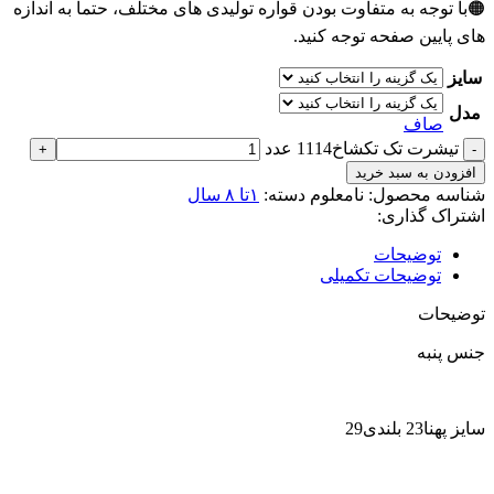
🟠با توجه به متفاوت بودن قواره تولیدی های مختلف، حتما به اندازه
های پایین صفحه توجه کنید.
سایز
مدل
صاف
تیشرت تک تکشاخ1114 عدد
افزودن به سبد خرید
شناسه محصول:
نامعلوم
دسته:
۱تا ۸ سال
اشتراک گذاری:
توضیحات
توضیحات تکمیلی
توضیحات
جنس پنبه
سایز پهنا23 بلندی29