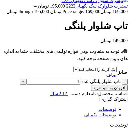
تیشرت شلوارک سگ نگهبان2222
195,000
تومان
–
169,000
تومان
Price range: 169,000 تومان through 195,000 تومان
تاپ شلوار پلنگی
149,000
تومان
🟠با توجه به متفاوت بودن قواره تولیدی های مختلف، حتما به اندازه
های پایین صفحه توجه کنید.
سایز
صاف
تاپ شلوار پلنگی عدد
افزودن به سبد خرید
شناسه محصول:
نامعلوم
دسته:
۱تا ۸ سال
اشتراک گذاری:
توضیحات
توضیحات تکمیلی
توضیحات