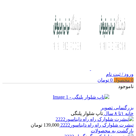
ورود / ثبت نام
0
محصول
0
تومان
ناموجود
بزرگنمایی تصویر
خانه
۱تا ۸ سال
تاپ شلوار پلنگی
تیشرت شلوارک راه راه دایناسور2222
139,000
تومان
بازگشت به محصولات