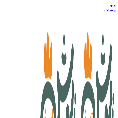
منو
جستجو