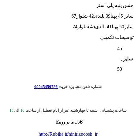
جنس پنبه پلی استر
سایز 45 پهنا39 بلندی42 شلوار67
سایز50 پهنا41 بلندی45 شلوار74
توضیحات تکمیلی
45
سایز
,
50
شماره تلفن مشاوره خرید
:
09045459786
ساعات پشتیبانی: شنبه تا چهارشنبه غیر از ایام تعطیل از ساعت
10
الی
15
کانال ما در روبیکا
:
http://Rubika.ir/ninirizpoosh_ir