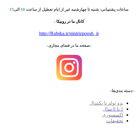
ساعات پشتیبانی: شنبه تا چهارشنبه غیر از ایام تعطیل از ساعت
10
الی
15
کانال ما در روبیکا
:
http://Rubika.ir/ninirizpoosh_ir
.:
صفحه ما در فضای مجازی
:.
.:
دسته بندی‌ها
:.
بدو تولد تا یکسال
1 تا 8 سال
اکسسوری
تخفیفات