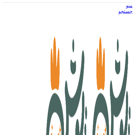
منو
جستجو