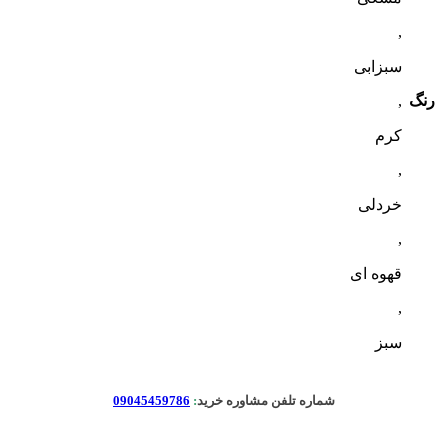
,
سبزابی
رنگ
,
کرم
,
خردلی
,
قهوه ای
,
سبز
شماره تلفن مشاوره خرید
:
09045459786