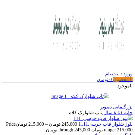
ورود / ثبت نام
0
محصول
0
تومان
ناموجود
بزرگنمایی تصویر
خانه
۱تا ۸ سال
تاپ شلوارک کلاه
بلوز شلوار قاب خرسی1111
245,000
تومان
–
215,000
تومان
Price
range: 215,000 تومان through 245,000 تومان