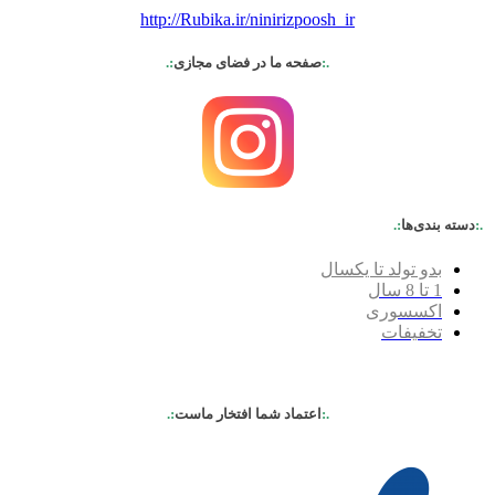
http://Rubika.ir/ninirizpoosh_ir
.:
صفحه ما در فضای مجازی
:.
.:
دسته بندی‌ها
:.
بدو تولد تا یکسال
1 تا 8 سال
اکسسوری
تخفیفات
.:
اعتماد شما افتخار ماست
:.