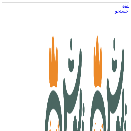
منو
جستجو