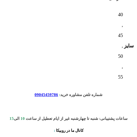
40
,
45
سایز
,
50
,
55
شماره تلفن مشاوره خرید
:
09045459786
ساعات پشتیبانی: شنبه تا چهارشنبه غیر از ایام تعطیل از ساعت
10
الی
15
کانال ما در روبیکا
: