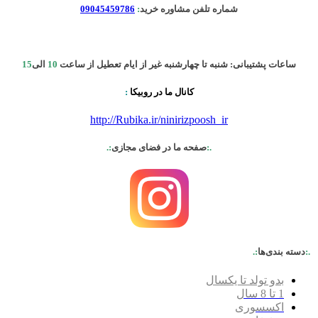
شماره تلفن مشاوره خرید
:
09045459786
ساعات پشتیبانی: شنبه تا چهارشنبه غیر از ایام تعطیل از ساعت
10
الی
15
کانال ما در روبیکا
:
http://Rubika.ir/ninirizpoosh_ir
.:
صفحه ما در فضای مجازی
:.
.:
دسته بندی‌ها
:.
بدو تولد تا یکسال
1 تا 8 سال
اکسسوری