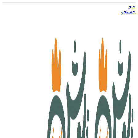
منو
جستجو