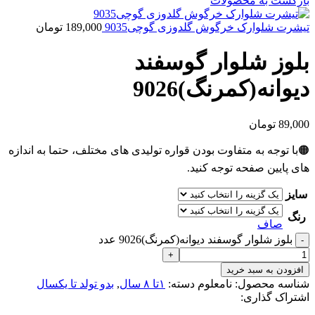
بازگشت به محصولات
تیشرت شلوارک خرگوش گلدوزی گوچی9035
189,000
تومان
بلوز شلوار گوسفند
دیوانه(کمرنگ)9026
89,000
تومان
🟠با توجه به متفاوت بودن قواره تولیدی های مختلف، حتما به اندازه
های پایین صفحه توجه کنید.
سایز
رنگ
صاف
بلوز شلوار گوسفند دیوانه(کمرنگ)9026 عدد
افزودن به سبد خرید
شناسه محصول:
نامعلوم
دسته:
۱تا ۸ سال
,
بدو تولد تا یکسال
اشتراک گذاری: