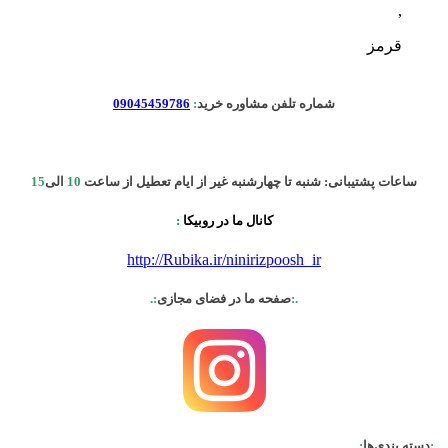
,
قرمز
شماره تلفن مشاوره خرید
:
09045459786
ساعات پشتیبانی: شنبه تا چهارشنبه غیر از ایام تعطیل از ساعت
10
الی
15
کانال ما در روبیکا
:
http://Rubika.ir/ninirizpoosh_ir
.:
صفحه ما در فضای مجازی
:.
.:
دسته بندی‌ها
:.