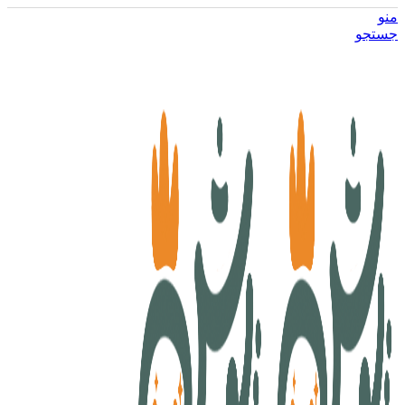
منو
جستجو