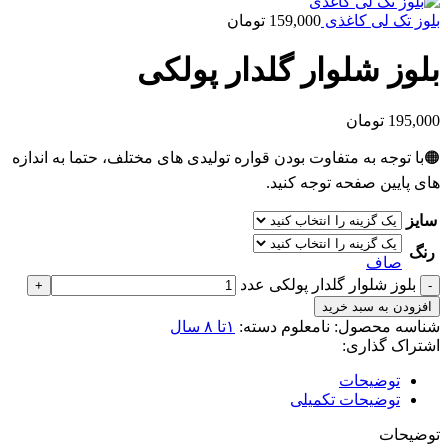
بلوز تک لی کاغذی
159,000
تومان
بلوز شلوار گلدار پولکی
195,000
تومان
🟠با توجه به متفاوت بودن قواره تولیدی های مختلف، حتما به اندازه
های پایین صفحه توجه کنید.
سایز
رنگ
صاف
بلوز شلوار گلدار پولکی عدد
افزودن به سبد خرید
شناسه محصول:
نامعلوم
دسته:
۱تا ۸ سال
اشتراک گذاری:
توضیحات
توضیحات تکمیلی
توضیحات