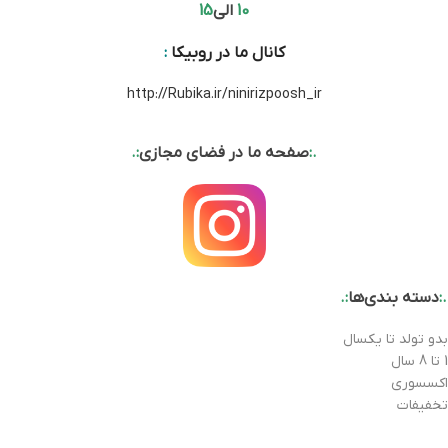
10
الی
15
کانال ما در روبیکا
:
http://Rubika.ir/ninirizpoosh_ir
.:
صفحه ما در فضای مجازی
:.
.:
دسته بندی‌ها
:.
بدو تولد تا یکسال
1 تا 8 سال
اکسسوری
تخفیفات