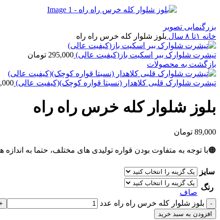
بزرگنمایی تصویر
خانه
۱تا ۸ سال
بلوز شلوار کله خرس راه راه
تیشرت شلوارک ببر اسکیت باز(کیفیت عالی)
295,000
تومان
بازگشت به محصولات
تیشرت شلوارک قلبی کلاهدار (نسبتا قواره کوچک)(کیفیت عالی)
,000
بلوز شلوار کله خرس راه راه
89,000
تومان
🟠با توجه به متفاوت بودن قواره تولیدی های مختلف، حتما به اندازه ه
سایز
رنگ
صاف
بلوز شلوار کله خرس راه راه عدد
افزودن به سبد خرید