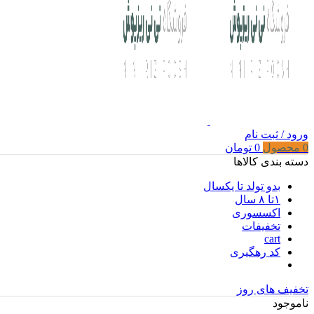
ورود / ثبت نام
0
محصول
0
تومان
دسته بندی کالاها
بدو تولد تا یکسال
۱تا ۸ سال
اکسسوری
تخفیفات
cart
کد رهگیری
تخفیف های روز
ناموجود