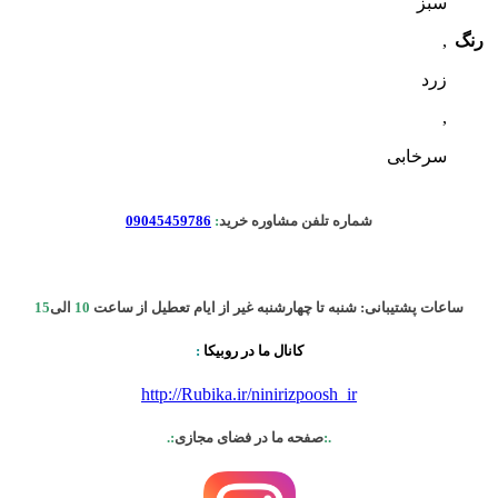
سبز
رنگ
,
زرد
,
سرخابی
شماره تلفن مشاوره خرید
:
09045459786
ساعات پشتیبانی: شنبه تا چهارشنبه غیر از ایام تعطیل از ساعت
10
الی
15
کانال ما در روبیکا
:
http://Rubika.ir/ninirizpoosh_ir
.:
صفحه ما در فضای مجازی
:.