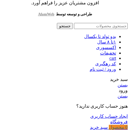
افزون مشتریان عزیز را فراهم آورد.
طراحی و توسعه توسط
AfamWeb
جستجو
بدو تولد تا یکسال
۱تا ۸ سال
اکسسوری
تخفیفات
cart
کد رهگیری
ورود / ثبت نام
سبد خرید
بستن
ورود
بستن
هنوز حساب کاربری ندارید؟
ایجاد حساب کاربری
فروشگاه
0
محصول
سبد خرید