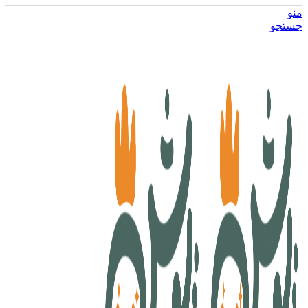
منو
جستجو