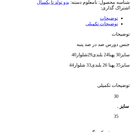
شناسه محصول:
نامعلوم
دسته:
بدو تولد تا یکسال
اشتراک گذاری:
توضیحات
توضیحات تکمیلی
توضیحات
جنس دورس صد در صد پنبه
سایز30 پهنا24 بلندی29شلوار40
سایز35 پهنا 26 بلندی33 شلوار44
توضیحات تکمیلی
30
سایز
,
35