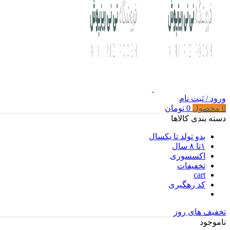
ورود / ثبت نام
0
محصول
0
تومان
دسته بندی کالاها
بدو تولد تا یکسال
۱تا ۸ سال
اکسسوری
تخفیفات
cart
کد رهگیری
تخفیف های روز
ناموجود