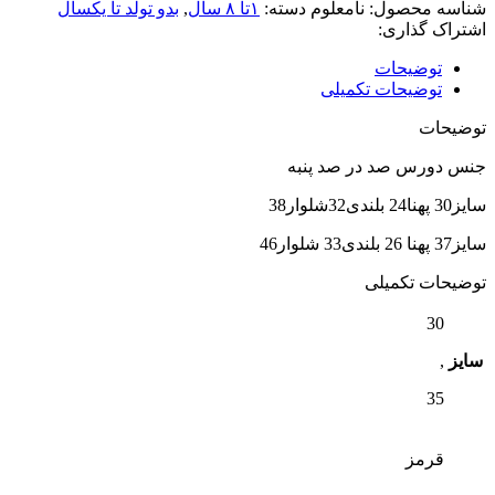
شناسه محصول:
نامعلوم
دسته:
۱تا ۸ سال
,
بدو تولد تا یکسال
اشتراک گذاری:
توضیحات
توضیحات تکمیلی
توضیحات
جنس دورس صد در صد پنبه
سایز30 پهنا24 بلندی32شلوار38
سایز37 پهنا 26 بلندی33 شلوار46
توضیحات تکمیلی
30
سایز
,
35
قرمز