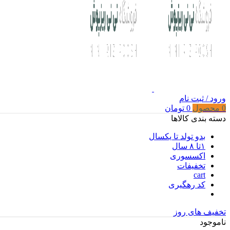
ورود / ثبت نام
0
محصول
0
تومان
دسته بندی کالاها
بدو تولد تا یکسال
۱تا ۸ سال
اکسسوری
تخفیفات
cart
کد رهگیری
تخفیف های روز
ناموجود