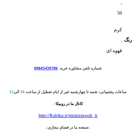
,
50
کرم
رنگ
,
قهوه ای
شماره تلفن مشاوره خرید
:
09045459786
ساعات پشتیبانی: شنبه تا چهارشنبه غیر از ایام تعطیل از ساعت
10
الی
15
کانال ما در روبیکا
:
http://Rubika.ir/ninirizpoosh_ir
.:
صفحه ما در فضای مجازی
:.