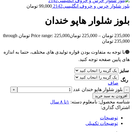
بلوز شلوار خرس و حروف انگلیسی2142
99,000
تومان
بلوز شلوار هاپو خندان
235,000
تومان
–
225,000
تومان
Price range: 225,000 تومان through
235,000 تومان
🟠با توجه به متفاوت بودن قواره تولیدی های مختلف، حتما به اندازه
های پایین صفحه توجه کنید.
سایز
رنگ
صاف
بلوز شلوار هاپو خندان عدد
افزودن به سبد خرید
شناسه محصول:
نامعلوم
دسته:
۱تا ۸ سال
اشتراک گذاری:
توضیحات
توضیحات تکمیلی