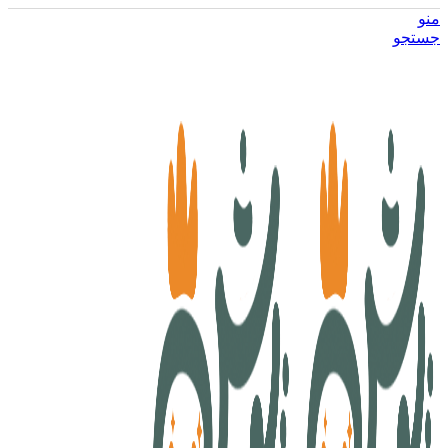
منو
جستجو