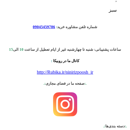
سبز
شماره تلفن مشاوره خرید
:
09045459786
ساعات پشتیبانی: شنبه تا چهارشنبه غیر از ایام تعطیل از ساعت
10
الی
15
کانال ما در روبیکا
:
http://Rubika.ir/ninirizpoosh_ir
.:
صفحه ما در فضای مجازی
:.
.:
دسته بندی‌ها
:.