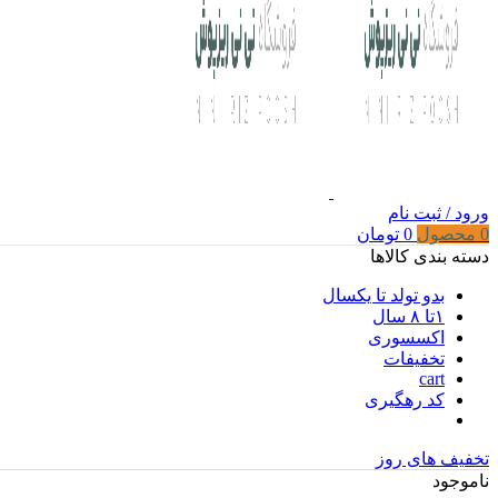
ورود / ثبت نام
0
محصول
0
تومان
دسته بندی کالاها
بدو تولد تا یکسال
۱تا ۸ سال
اکسسوری
تخفیفات
cart
کد رهگیری
تخفیف های روز
ناموجود