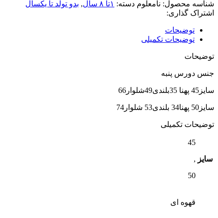
شناسه محصول:
نامعلوم
دسته:
۱تا ۸ سال
,
بدو تولد تا یکسال
اشتراک گذاری:
توضیحات
توضیحات تکمیلی
توضیحات
جنس دورس پنبه
سایز45 پهنا 35بلندی49شلوار66
سایز50 پهنا34 بلندی53 شلوار74
توضیحات تکمیلی
45
سایز
,
50
قهوه ای