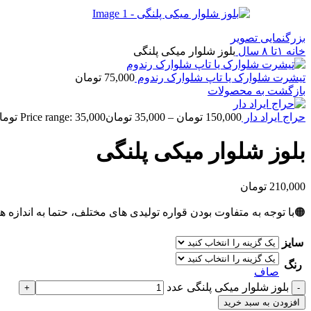
بزرگنمایی تصویر
خانه
۱تا ۸ سال
بلوز شلوار میکی پلنگی
تیشرت شلوارک یا تاپ شلوارک رندوم
75,000
تومان
بازگشت به محصولات
حراج ایراد دار
150,000
تومان
–
35,000
تومان
Price range: 35,000 تومان through 150,000 تومان
بلوز شلوار میکی پلنگی
210,000
تومان
🟠با توجه به متفاوت بودن قواره تولیدی های مختلف، حتما به اندازه ه
سایز
رنگ
صاف
بلوز شلوار میکی پلنگی عدد
افزودن به سبد خرید