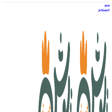
منو
جستجو