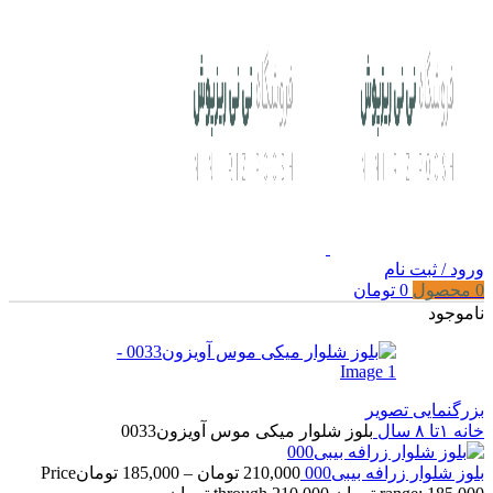
ورود / ثبت نام
0
محصول
0
تومان
ناموجود
بزرگنمایی تصویر
خانه
۱تا ۸ سال
بلوز شلوار میکی موس آویزون0033
بلوز شلوار زرافه بیبی000
210,000
تومان
–
185,000
تومان
Price