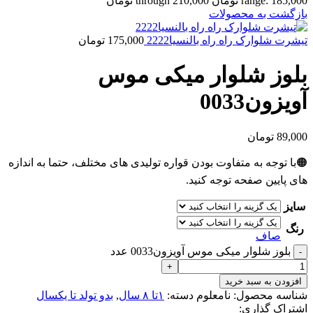
range: 185,000 تومان through 210,000 تومان
بازگشت به محصولات
تیشرت شلوارک راه راه بالنسیا2222
175,000
تومان
بلوز شلوار میکی موس
آویزون0033
89,000
تومان
🟠با توجه به متفاوت بودن قواره تولیدی های مختلف، حتما به اندازه
های پایین صفحه توجه کنید.
سایز
رنگ
صاف
بلوز شلوار میکی موس آویزون0033 عدد
افزودن به سبد خرید
شناسه محصول:
نامعلوم
دسته:
۱تا ۸ سال
,
بدو تولد تا یکسال
اشتراک گذاری: