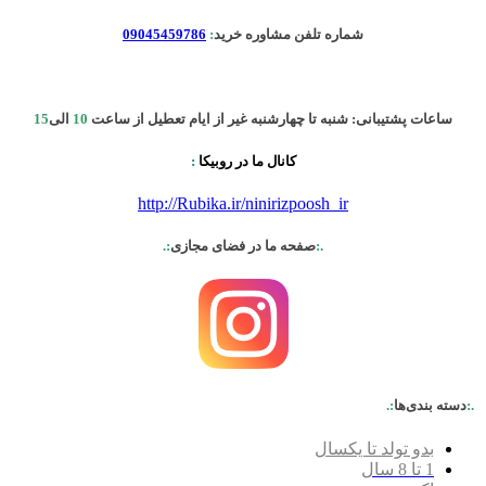
شماره تلفن مشاوره خرید
:
09045459786
ساعات پشتیبانی: شنبه تا چهارشنبه غیر از ایام تعطیل از ساعت
10
الی
15
کانال ما در روبیکا
:
http://Rubika.ir/ninirizpoosh_ir
.:
صفحه ما در فضای مجازی
:.
.:
دسته بندی‌ها
:.
بدو تولد تا یکسال
1 تا 8 سال